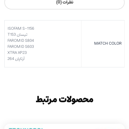
نظرات (0)
ISOFAM S-1156
تیسان T153
FAROMID S804
MATCH COLOR
FAROMID S603
XTRA XP23
آرتاپان 264
محصولات مرتبط