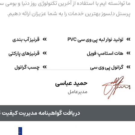
ما توانسته ایم با استفاده از آخرین تکنولوژی روز دنیا و بومی 
پرسنل دلسوز بهترین خدمات را به شما عزیزان ارائه دهیم.
تولید نوار لبه پی وی سی PVC
قرنیز آب بندی
هات استامپ فویل
قرنیزهای پارکتی
گرانول پی وی سی
چسب گرانول
حمید عباسی
مدیرعامل
دریافت گواهینامه مدیریت کیفیت ISO 9001-2015 از شرکت MTIC Intercert آلمان تحت اعتباردهی DAkkS