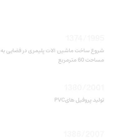
1374/1995
شروع ساخت ماشین الات پلیمری در فضایی به
مساحت 60 مترمربع
1380/2001
PVCتولید پروفیل های
1386/2007