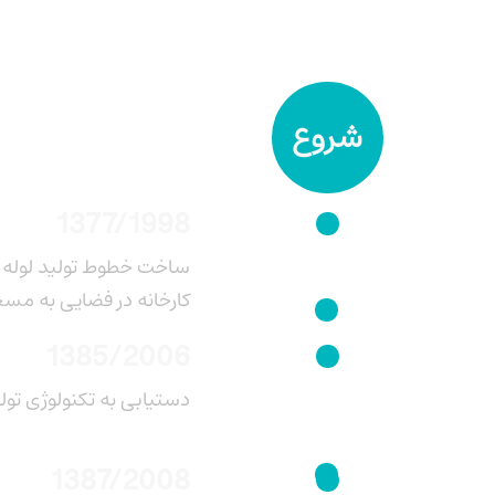
شروع
1377/1998
کارخانه در فضایی به مسحت3000 متر
1385/2006
دستیابی به تکنولوژی تولی
1387/2008