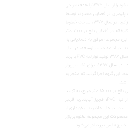
گروه صنعتی سپاهان پلیمر فعالیت خود را از سال ۱۳۷۵ با هدف طراحی
یک پلیمری در فضایی محدود، توسط
برادران عباسی در شهر اصفهان آغاز کرد. در سال ۱۳۷۷، ساخت خطوط
تولید لوله‌های پلیمری و تجهیزات کارخانه در فضایی بالغ بر ۳۰۰۰ متر
بع عملیاتی شد و در سال ۱۳۸۰، این مجموعه موفق به دستیابی به
 تولید پروفیل‌های PVC گردید. در ادامه مسیر توسعه، در سال
۱۳۸۶ تولید قرنیزهای آب‌بندی و در سال ۱۳۸۷ تولید نوار لبه PVC با برند
تجاری «تکنوپل» به بازار عرضه شد. در سال ۱۳۹۷، برای نخستین‌بار
 این گروه اجرا گردید که منجر به
 شد.
این مجموعه در حال حاضر با فضایی بالغ بر ۱۵٬۰۰۰ متر مربع، به تولید
انواع محصولات پلیمری شامل نوار لبه PVC، قرنیز آب‌بندی، قرنیز
یل‌های PVC مشغول است. در حال حاضر، با برخورداری از
 محصولات این مجموعه علاوه بر بازار
 خلیج فارس نیز صادر می‌شود.