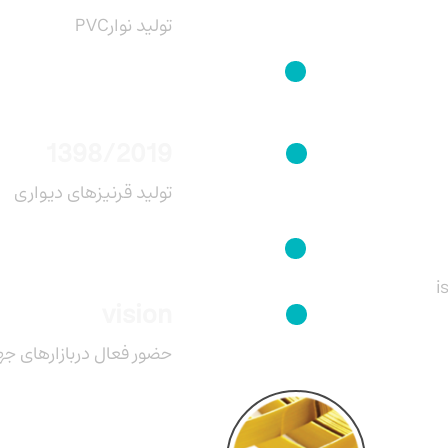
PVCتولید نوار
1398/2019
تولید قرنیزهای دیواری
vision
حضور فعال دربازارهای جه