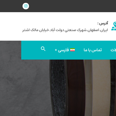
آدرس :
ایران.اصفهان.شهرک صنعتی دولت آباد.خیابان مالک اشتر
جستجو
ات
تماس با ما
فارسی
برای:
دکمه جستجو