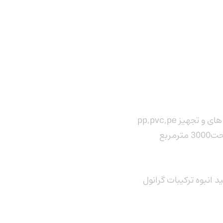
pp,pvc,pe ساخت خطوط تولید لوله های و تجهیز
مربع
د انبوه ترکیبات گرانول