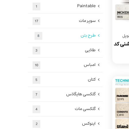
Paintable
1
سوپر مات
17
طرح بتن
وپل
8
شنی کد
طلایی
3
امباس
10
کتان
5
گلکسی هایگلاس
7
گلکسی مات
4
اینوکس
2