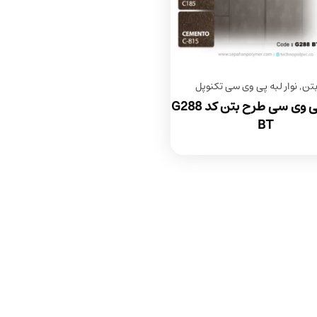
بتن
,
نوار لبه پی وی سی تکنوپل
نوار لبه پی وی سی طرح بتن کد G288
BT