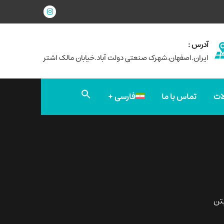
آدرس :
ایران.اصفهان.شهرک صنعتی دولت آباد.خیابان مالک اشتر
جستجو
ات
تماس با ما
فارسی
برای:
دکمه جستجو
تن