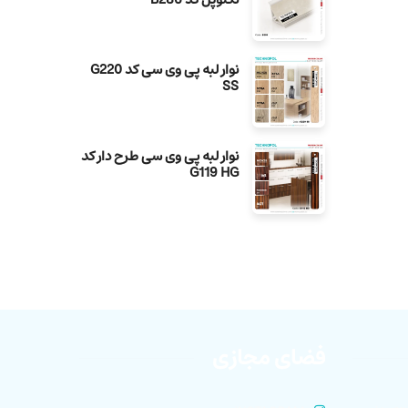
نوار لبه پی وی سی کد G220
SS
نوار لبه پی وی سی طرح دار کد
G119 HG
فضای مجازی