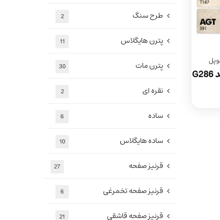
طرح سنگ
2
پترن هایگلاس
11
وپل
پترن مات
30
نوار لبه پی وی سی طرح بتن کد G286
نقره ای
2
ساده
6
ساده هایگلاس
10
قرنیز صفحه
27
قرنیز صفحه تخمرغی
6
قرنیز صفحه قاشقی
21