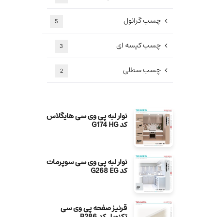
چسب گرانول
5
چسب کیسه ای
3
چسب سطلی
2
نوار لبه پی وی سی هایگلاس
کد G174 HG
نوار لبه پی وی سی سوپرمات
کد G268 EG
قرنیز صفحه پی وی سی
تکنوپل کد B286