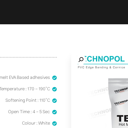
melt EVA Based adhesives
Temperature : 170 - 190°C
Softening Point : 110°C
Open Time : 4 - 5 Sec
Colour : White