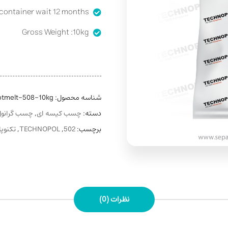
 container wait 12 months
Gross Weight :10kg
شناسه محصول:
otmelt-508-10kg
دسته:
چسب کیسه ای
,
چسب گرانول
برچسب:
502
,
TECHNOPOL
,
تکنوپ
نظرات (0)