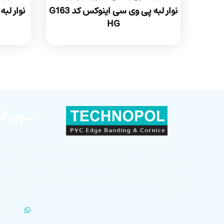
نوار لبه پی وی سی اینوکس کد G163
HG
سوپر گر
سپاهان پلیمر (تکنوپل)، پیشرو در تولید و
برای اطلاع
عرضه نوار لبه پی وی سی، قرنیز صفحه و
فایل های ب
قرنیز دیواری با کیفیت برتر در ایران و بازارهای
فضای مجاز
جهانی
سوپر گروه
TSAPP