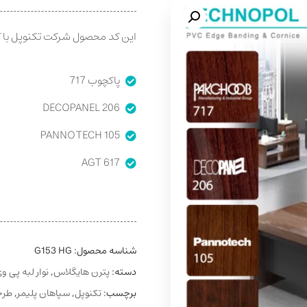
این کد محصول شرکت تکنوپل با ک
پاکچوب 717
DECOPANEL 206
PANNOTECH 105
AGT 617
شناسه محصول:
G153 HG
دسته:
پترن هایگلاس
,
نوار لبه پی 
برچسب:
تکنوپل
,
سپاهان پلیمر
,
طرح