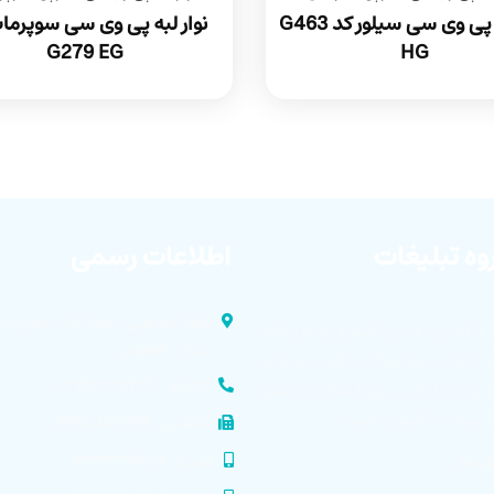
نوار لبه پی وی سی سیلور کد G463
نوار لبه پی وی سی سوپرما
G279 EG
HG
وه تبلیغات
اطلاعات رسمی
شهرک صنعتی دولت آباد . خیابان م
 از آخرین اخبار تکنوپل و دریافت
ایران . اصفهان
ا کیفیت محصولات برای انتشار در
کارخانه : ۰۳۱۴۵۸۳۶۷۲۹
ی، با کلیک بر روی لینک زیر عضو
 تبلیغات تکنوپل شوید.
تلفکس : ۰۳۱۴۵۸۳۶۷۲۹
همراه : ۰۹۱۳۳۲۳۸۴۵۷
WHA