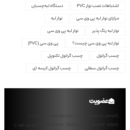
اشتباهات نصب نوار PVC
دستگاه لبه‌چسبان
مزایای نوار لبه پی وی سی
نوار لبه
نوار لبه رنگ پذیر
نوار لبه پی وی سی
نوار لبه پی وی سی چیست؟
پی وی سی (PVC)
چسب گرانول
چسب گرانول تکنوپل
چسب گرانول سطلی
چسب گرانول کیسه ای
عضویت
[newsletter_form contact_email="اشتراک"]
[newsletter_field name="email" label="ایمیل خود را