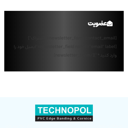
عضویت
[newsletter_form contact_email="اشتراک"]
[newsletter_field name="email" label="ایمیل خود را
وارد کنید*"][/newsletter_form]
سپاهان پلیمر (تکنوپل)، پیشرو در تولید و عرضه نوار لبه پی وی