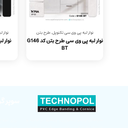
نوار لبه پی وی سی تکنوپل
,
طرح بتن
نوار 
نوار لبه پی وی سی طرح بتن کد G146
نوار 
BT
سوپر گر
سپاهان پلیمر (تکنوپل)، پیشرو در تولید و
برای اطلاع
عرضه نوار لبه پی وی سی، قرنیز صفحه و
فایل های ب