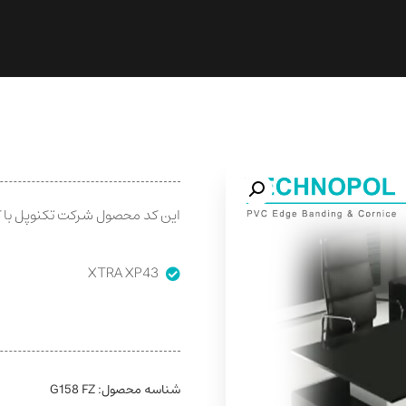
این کد محصول شرکت تکنوپل با ک
XTRA XP43
شناسه محصول:
G158 FZ