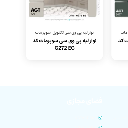
مات
نوار لبه پی وی سی تکنوپل
,
سوپر مات
ت کد
نوار لبه پی وی سی سوپرمات کد
G272 EG
فضای مجازی
الک اشتر
INSTAGRAM
WHATSAPP