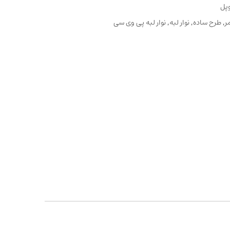
وپل
ر
,
طرح ساده
,
نوار لبه
,
نوار لبه پی وی سی