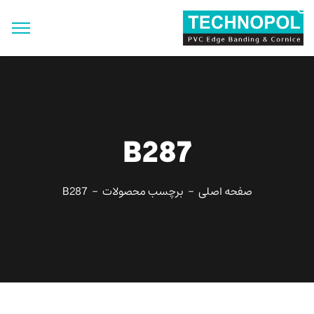
جستجو
برای:
دکمه جستجو
B287
صفحه اصلی
برچسب محصولات
B287