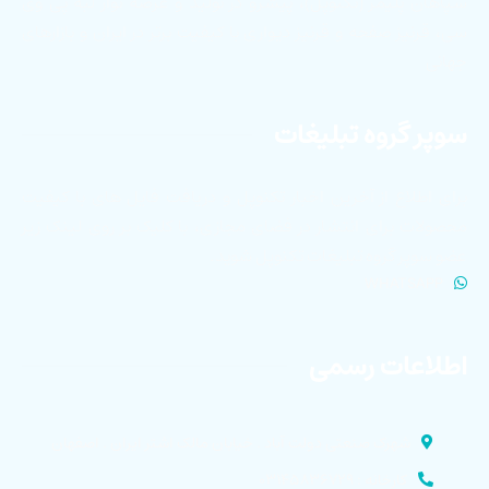
سپاهان پلیمر (تکنوپل)، پیشرو در تولید و عرضه نوار لبه پی وی
سی، قرنیز صفحه و قرنیز دیواری با کیفیت برتر در ایران و بازارهای
جهانی
سوپر گروه تبلیغات
برای اطلاع از آخرین اخبار تکنوپل و دریافت فایل های با کیفیت
محصولات برای انتشار در فضای مجازی، با کلیک بر روی لینک زیر
عضو سوپر گروه تبلیغات تکنوپل شوید.
WHATSAPP
اطلاعات رسمی
شهرک صنعتی دولت آباد . خیابان مالک اشتر ایران . اصفهان
کارخانه : ۰۳۱۴۵۸۳۶۷۲۹