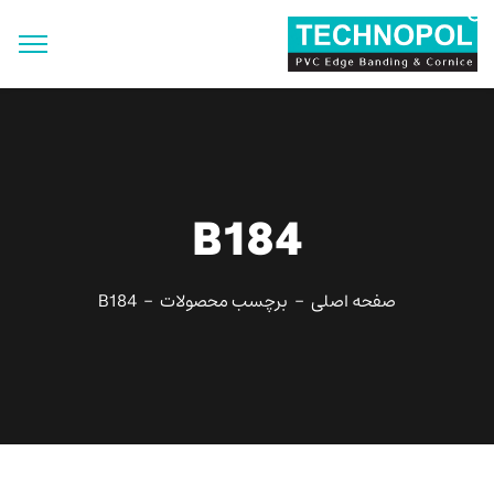
جستجو
برای:
دکمه جستجو
B184
صفحه اصلی
برچسب محصولات
B184