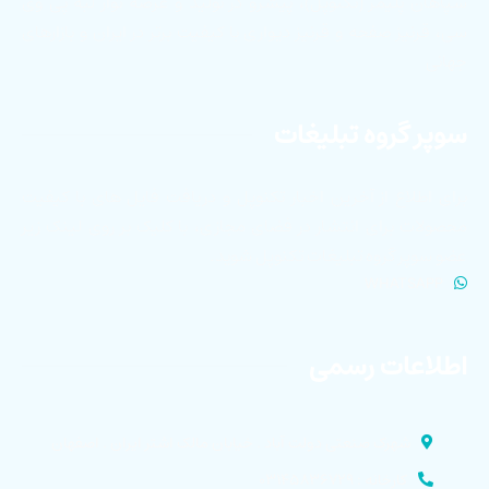
سپاهان پلیمر (تکنوپل)، پیشرو در تولید و عرضه نوار لبه پی وی
سی، قرنیز صفحه و قرنیز دیواری با کیفیت برتر در ایران و بازارهای
جهانی
سوپر گروه تبلیغات
برای اطلاع از آخرین اخبار تکنوپل و دریافت فایل های با کیفیت
محصولات برای انتشار در فضای مجازی، با کلیک بر روی لینک زیر
عضو سوپر گروه تبلیغات تکنوپل شوید.
WHATSAPP
اطلاعات رسمی
شهرک صنعتی دولت آباد . خیابان مالک اشتر ایران . اصفهان
کارخانه : ۰۳۱۴۵۸۳۶۷۲۹