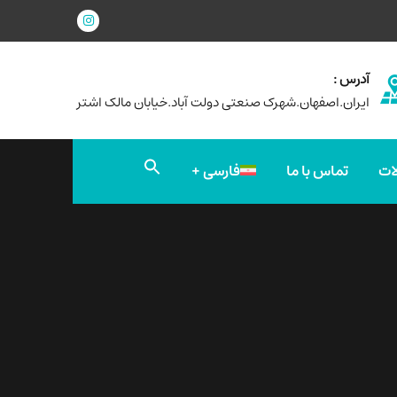
آدرس :
ایران.اصفهان.شهرک صنعتی دولت آباد.خیابان مالک اشتر
جستجو
ات
تماس با ما
فارسی
برای:
دکمه جستجو