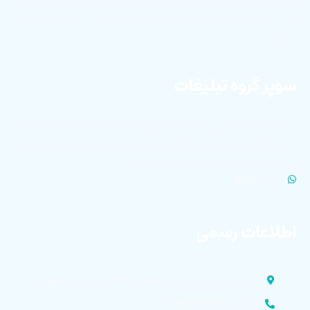
سپاهان پلیمر (تکنوپل)، پیشرو در تولید و عرضه نوار لبه پی وی
سی، قرنیز صفحه و قرنیز دیواری با کیفیت برتر در ایران و بازارهای
جهانی
سوپر گروه تبلیغات
برای اطلاع از آخرین اخبار تکنوپل و دریافت فایل های با کیفیت
محصولات برای انتشار در فضای مجازی، با کلیک بر روی لینک زیر
عضو سوپر گروه تبلیغات تکنوپل شوید.
WHATSAPP
اطلاعات رسمی
شهرک صنعتی دولت آباد . خیابان مالک اشتر ایران . اصفهان
کارخانه : ۰۳۱۴۵۸۳۶۷۲۹