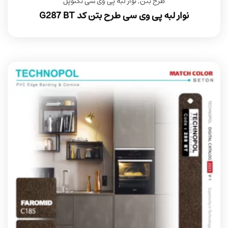
طرح بتن
,
نوار لبه پی وی سی تکنوپل
نوار لبه پی وی سی طرح بتن کد G287 BT