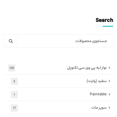
Search
نوار لبه پی وی سی تکنوپل
120
سفید (وایت)
3
Paintable
1
سوپر مات
17