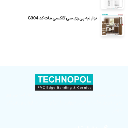
نوار لبه پی وی سی گلکسی مات کد G304
سپاهان پلیمر (تکنوپل)، پیشرو در تولید و عرضه نوار لبه پی وی
سی، قرنیز صفحه و قرنیز دیواری با کیفیت برتر در ایران و بازارهای
جهانی