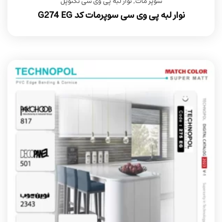
سوپر مات
,
نوار لبه پی وی سی تکنوپل
نوار لبه پی وی سی سوپرمات کد G274 EG