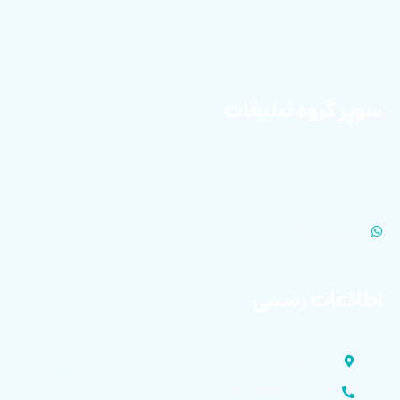
سپاهان پلیمر (تکنوپل)، پیشرو در تولید و عرضه نوار لبه پی وی
سی، قرنیز صفحه و قرنیز دیواری با کیفیت برتر در ایران و بازارهای
جهانی
سوپر گروه تبلیغات
برای اطلاع از آخرین اخبار تکنوپل و دریافت فایل های با کیفیت
محصولات برای انتشار در فضای مجازی، با کلیک بر روی لینک زیر
عضو سوپر گروه تبلیغات تکنوپل شوید.
WHATSAPP
اطلاعات رسمی
شهرک صنعتی دولت آباد . خیابان مالک اشتر ایران . اصفهان
کارخانه : ۰۳۱۴۵۸۳۶۷۲۹