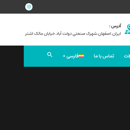
آدرس :
ایران.اصفهان.شهرک صنعتی دولت آباد.خیابان مالک اشتر
جستجو
ات
تماس با ما
فارسی
برای:
دکمه جستجو