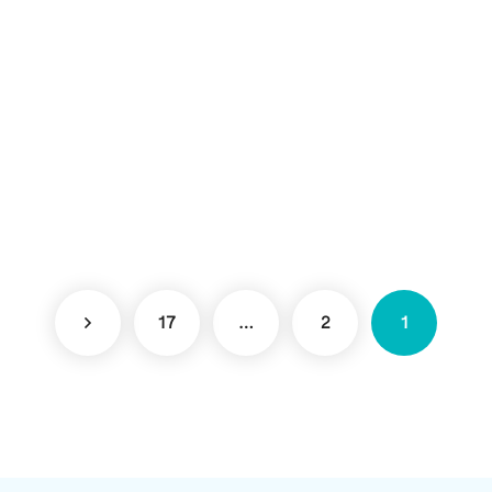
17
…
2
1