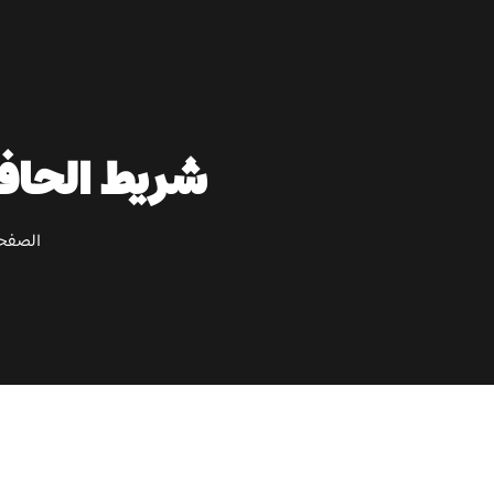
شريط الحافة PVC المزخرف اللامع برمز G
الصفحة