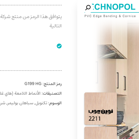
التالية
رمز المنتج:
G199 HG
التصنيفات:
الأنماط اللامعة (هاي غ
الوسوم:
تکنوبل
,
سباهان بوليمر
,
شري