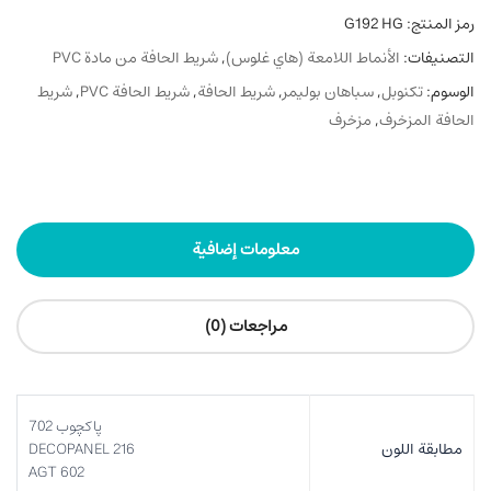
رمز المنتج:
G192 HG
التصنيفات:
الأنماط اللامعة (هاي غلوس)
,
شريط الحافة من مادة PVC
الوسوم:
تکنوبل
,
سباهان بوليمر
,
شريط الحافة
,
شريط الحافة PVC
,
شريط
الحافة المزخرف
,
مزخرف
معلومات إضافية
مراجعات (0)
پاکچوب 702
مطابقة اللون
DECOPANEL 216
AGT 602