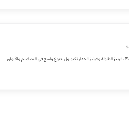
N
سباهان بوليمر (تكنوبول) مُنتِج شريط الحافة PVC، قرنيز الطاولة وقرنيز الجدار تكنوبول بتنوع واسع في التصاميم والألوان