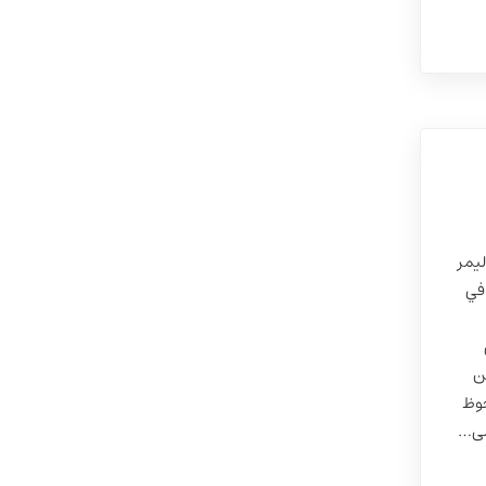
 بوليمر
 في
مر (TECHNOPOL) من
حوظ
لى…