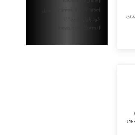
[newsletter_field
name="email" label="ایمیل
Tech سوبر غروب الإعلانات
خود را وارد کنید*"]
[/newsletter_form]
ج
الوج