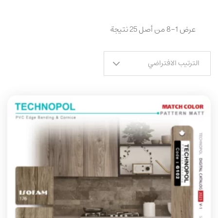
عرض 1–8 من أصل 25 نتيجة
الترتيب الافتراضي