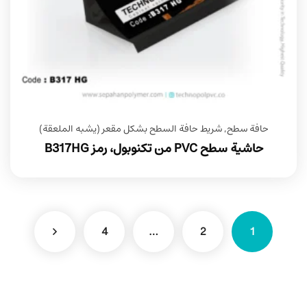
حافة سطح
,
شريط حافة السطح بشكل مقعر (يشبه الملعقة)
حاشية سطح PVC من تكنوبول، رمز B317HG
4
…
2
1